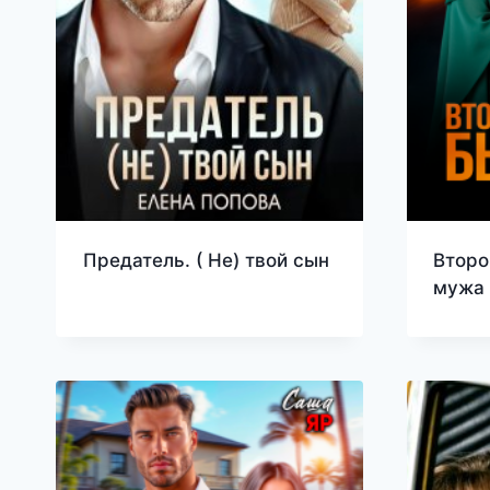
Предатель. ( Не) твой сын
Второ
мужа