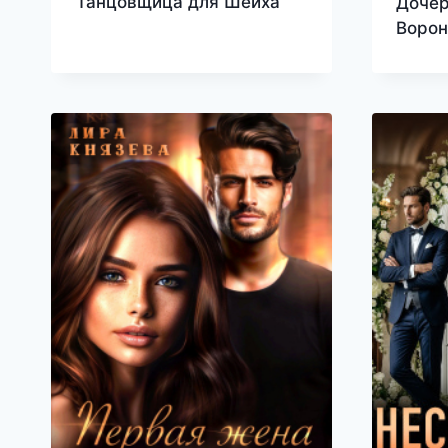
Танцовщица для Шейха
Дочер
Воро