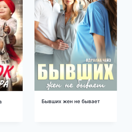
Бывших жен не бывает
а