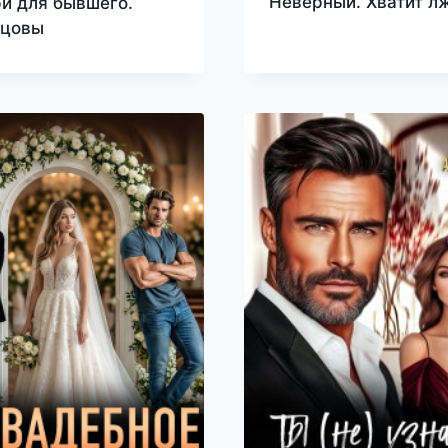
Неверный. Хватит л
и для бывшего.
нцовы