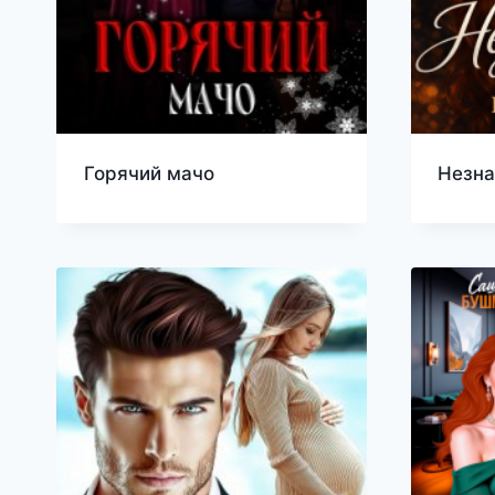
Горячий мачо
Незн