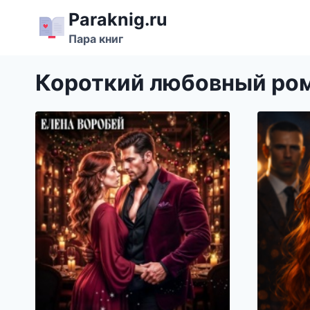
Перейти
Paraknig.ru
к
Пара книг
содержимому
Короткий любовный ро