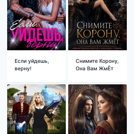
Если уйдешь,
Снимите Корону,
верну!
Она Вам ЖмЁт