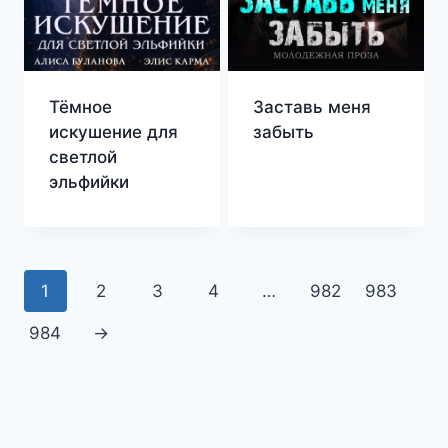
Тёмное
Заставь меня
искушение для
забыть
светлой
эльфийки
1
2
3
4
…
982
983
984
→