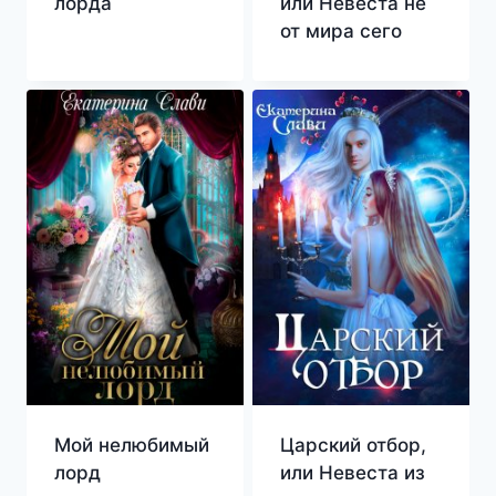
лорда
или Невеста не
от мира сего
Мой нелюбимый
Царский отбор,
лорд
или Невеста из