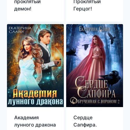
проклятый
Проклятый
демон!
Герцог!
Академия
Сердце
лунного дракона
Сапфира.