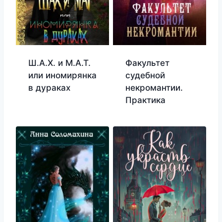
Ш.А.Х. и М.А.Т.
Факультет
или иномирянка
судебной
в дураках
некромантии.
Практика