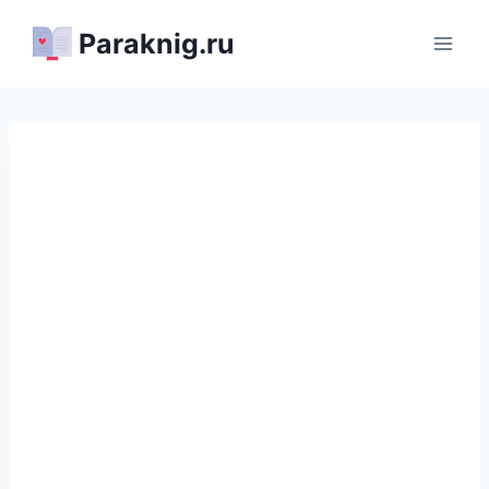
Перейти
Paraknig.ru
к
содержимому