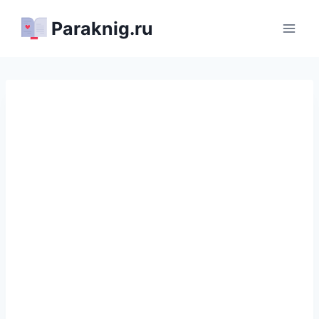
Перейти
Paraknig.ru
к
содержимому