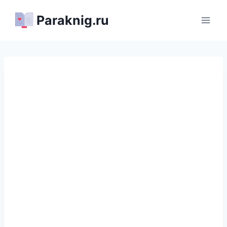
Перейти
Paraknig.ru
к
содержимому