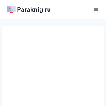
Перейти
Paraknig.ru
к
содержимому