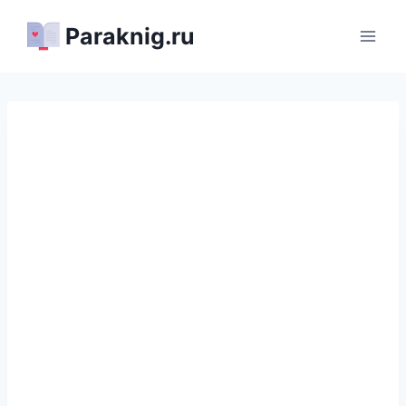
Перейти
Paraknig.ru
к
содержимому