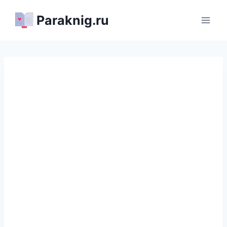
Перейти
Paraknig.ru
к
содержимому