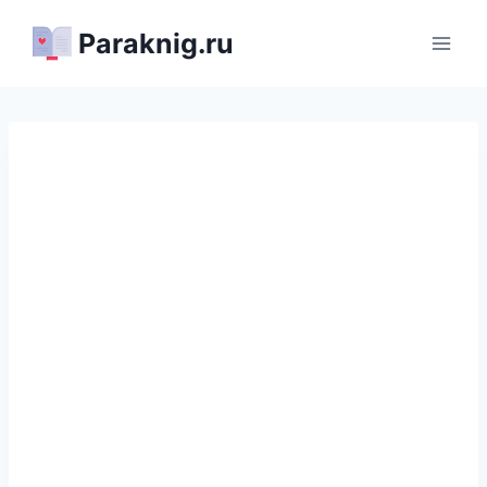
Перейти
Paraknig.ru
к
содержимому