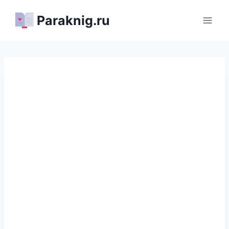
Перейти
Paraknig.ru
к
содержимому