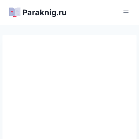
Перейти
Paraknig.ru
к
содержимому