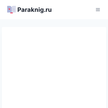
Перейти
Paraknig.ru
к
содержимому