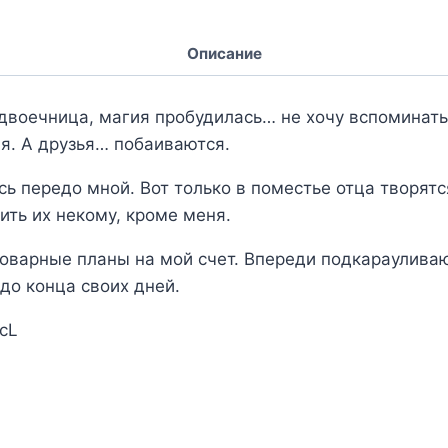
Описание
двоечница, магия пробудилась… не хочу вспоминать,
я. А друзья… побаиваются.
ь передо мной. Вот только в поместье отца творят
ить их некому, кроме меня.
 коварные планы на мой счет. Впереди подкараулив
 до конца своих дней.
DcL