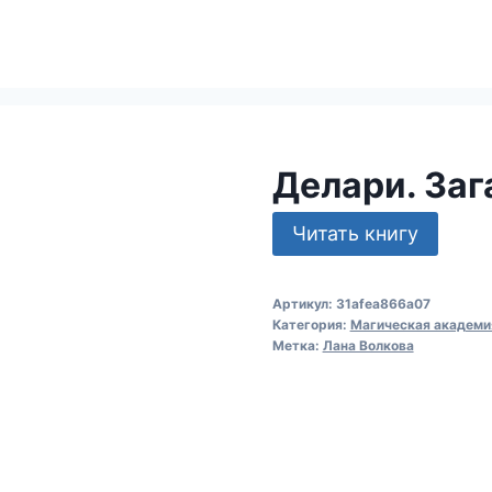
Делари. За
Читать книгу
Артикул:
31afea866a07
Категория:
Магическая академи
Метка:
Лана Волкова