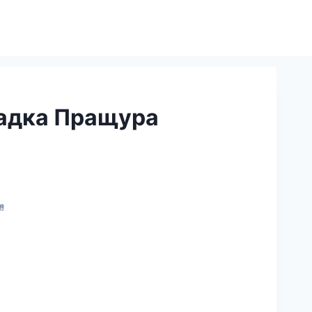
гадка Пращура
я