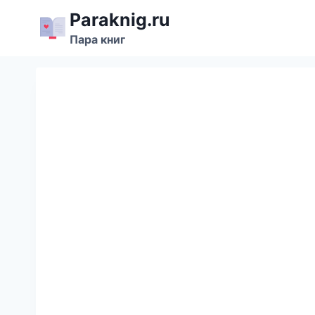
Перейти
Paraknig.ru
к
Пара книг
содержимому