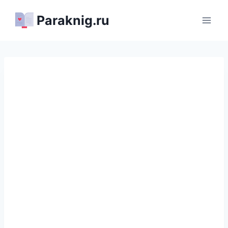
Перейти
Paraknig.ru
к
содержимому