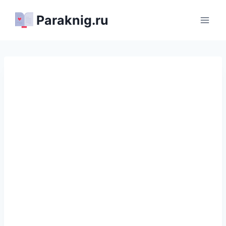
Перейти
Paraknig.ru
к
содержимому