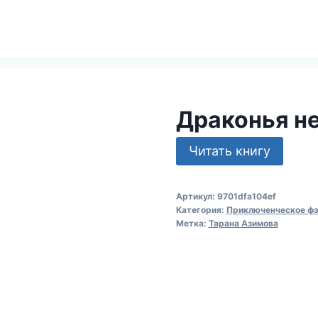
Драконья н
Читать книгу
Артикул:
9701dfa104ef
Категория:
Приключенческое фэ
Метка:
Тарана Азимова