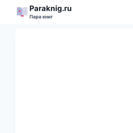
Перейти
Paraknig.ru
к
Пара книг
содержимому