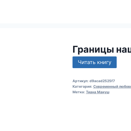
Границы на
Читать книгу
Артикул:
d9acad2525f7
Категория:
Современный любов
Метка:
Тиана Макуш