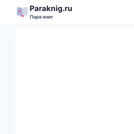
Перейти
Paraknig.ru
к
Пара книг
содержимому