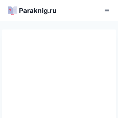
Перейти
Paraknig.ru
к
содержимому