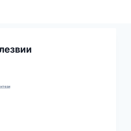
лезвии
нтези