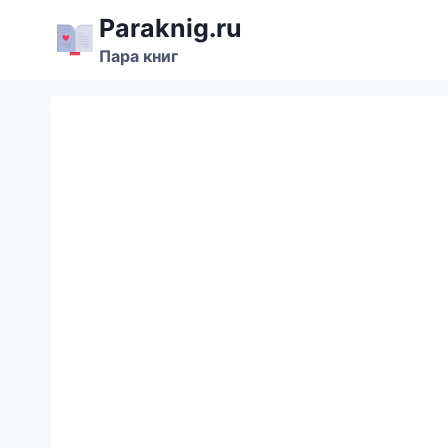
Перейти
Paraknig.ru
к
Пара книг
содержимому