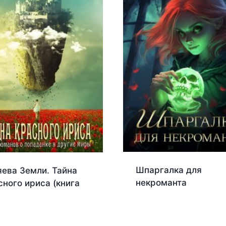
Шпаргалка для
яева Земли. Тайна
некроманта
сного ириса (книга