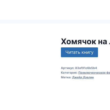
Хомячок на 
Читать книгу
Артикул:
83af91c6b5b4
Категория:
Приключенческое фэ
Метка:
Джейд Дэвлин