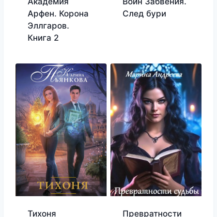
Академия
Воин Забвения.
Арфен. Корона
След бури
Эллгаров.
Книга 2
Тихоня
Превратности