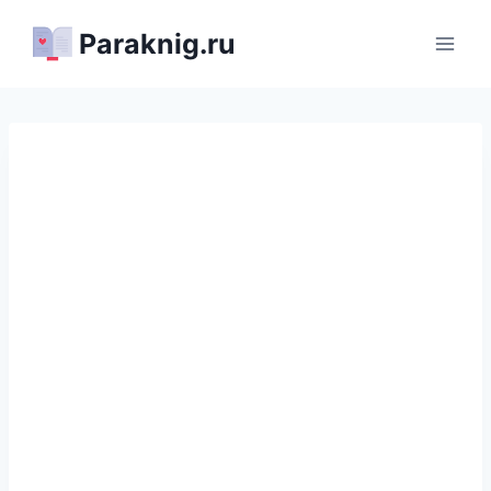
Перейти
Paraknig.ru
к
содержимому