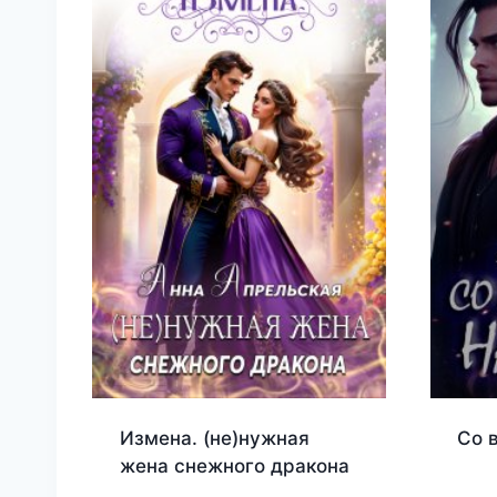
Измена. (не)нужная
Со 
жена снежного дракона