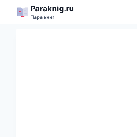
Перейти
Paraknig.ru
к
Пара книг
содержимому