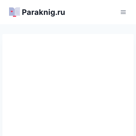
Перейти
Paraknig.ru
к
содержимому