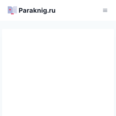
Перейти
Paraknig.ru
к
содержимому