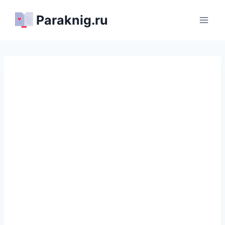
Перейти
Paraknig.ru
к
содержимому