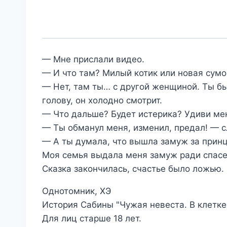
— Мне прислали видео.
— И что там? Милый котик или новая сумо
— Нет, там ты… с другой женщиной. Ты бы
голову, он холодно смотрит.
— Что дальше? Будет истерика? Удиви мен
— Ты обманул меня, изменил, предал! — с
— А ты думала, что вышла замуж за принца
Моя семья выдала меня замуж ради спасен
Сказка закончилась, счастье было ложью.
​​​​​​​Однотомник, ХЭ
История Сабины "Чужая невеста. В клетке с
Для лиц старше 18 лет.