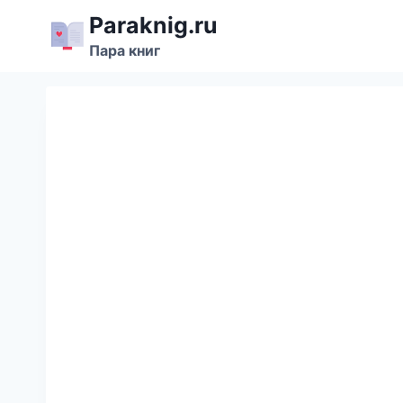
Перейти
Paraknig.ru
к
Пара книг
содержимому