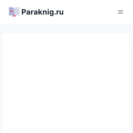
Перейти
Paraknig.ru
к
содержимому