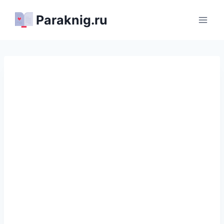
Перейти
Paraknig.ru
к
содержимому