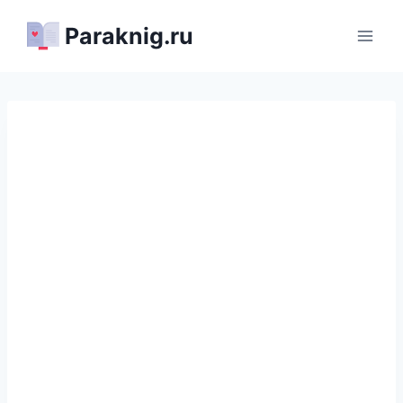
Перейти
Paraknig.ru
к
содержимому