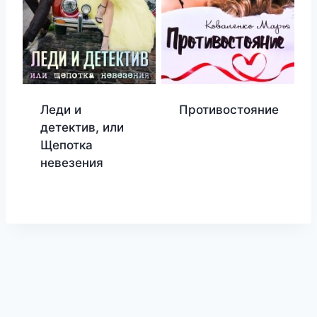
Леди и
Противостояние
детектив, или
Щепотка
невезения