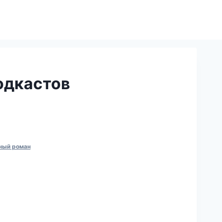
одкастов
ный роман