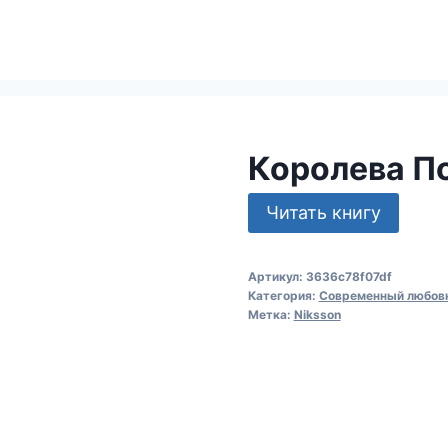
Королева П
Читать книгу
Артикул:
3636c78f07df
Категория:
Современный любов
Метка:
Niksson