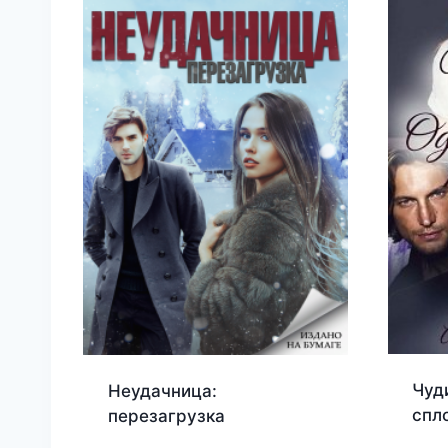
Чуд
Неудачница:
спл
перезагрузка