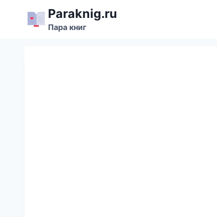
Перейти
Paraknig.ru
к
Пара книг
содержимому