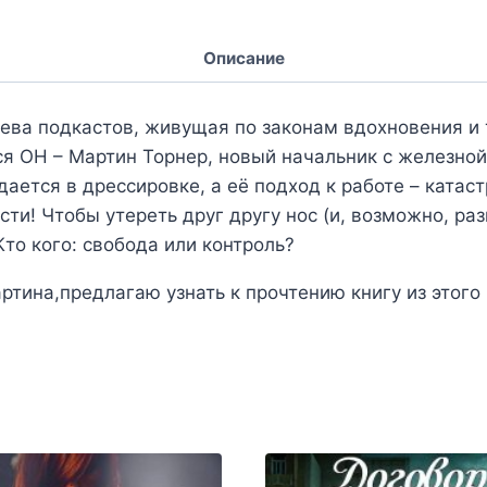
Описание
лева подкастов, живущая по законам вдохновения и 
ся ОН – Мартин Торнер, новый начальник с железно
ждается в дрессировке, а её подход к работе – ката
исти! Чтобы утереть друг другу нос (и, возможно, ра
Кто кого: свобода или контроль?
ртина,предлагаю узнать к прочтению книгу из этого