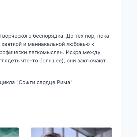
творческого беспорядка. До тех пор, пока
й хваткой и маниакальной любовью к
строфически легкомыслен. Искра между
зглядеть что-то большее), они заключают
 цикла "Сожги сердце Рима"