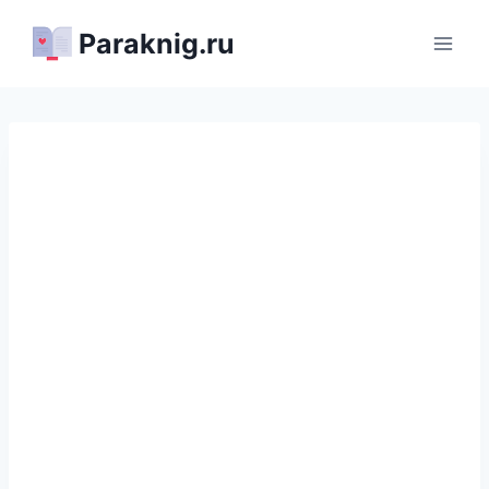
Перейти
Paraknig.ru
к
содержимому