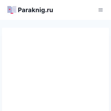
Перейти
Paraknig.ru
к
содержимому