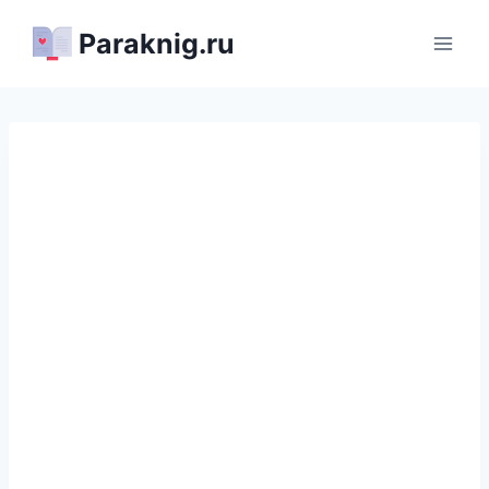
Перейти
Paraknig.ru
к
содержимому