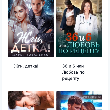
Жги, детка!
36 и 6 или
Любовь по
рецепту