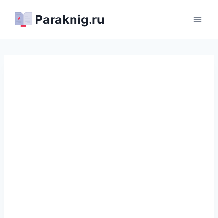
Перейти
Paraknig.ru
к
содержимому