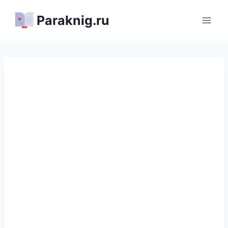
Перейти
Paraknig.ru
к
содержимому