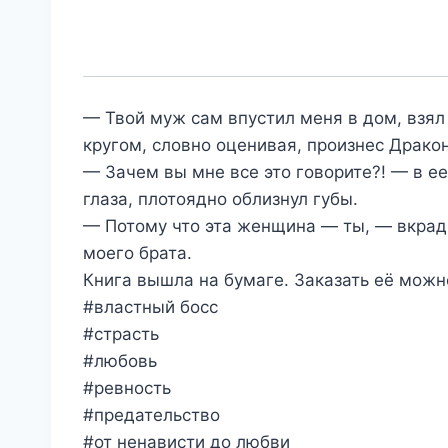
— Твой муж сам впустил меня в дом, взял
кругом, словно оценивая, произнес Дракон
— Зачем вы мне все это говорите?! — в е
глаза, плотоядно облизнул губы.
— Потому что эта женщина — ты, — вкрадч
моего брата.
Книга вышла на бумаге. Заказать её мож
#властный босс
#страсть
#любовь
#ревность
#предательство
#от ненависти до любви