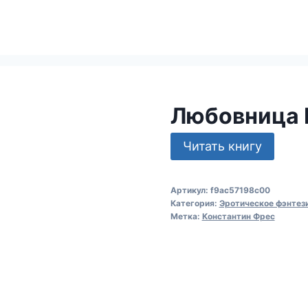
Любовница 
Читать книгу
Артикул:
f9ac57198c00
Категория:
Эротическое фэнтез
Метка:
Константин Фрес