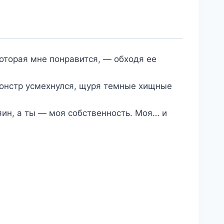
оторая мне понравится, — обходя ее
 монстр усмехнулся, щуря темные хищные
яин, а ты — моя собственность. Моя… и