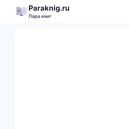
Перейти
Paraknig.ru
к
Пара книг
содержимому