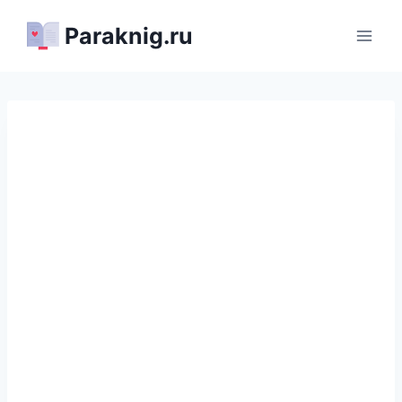
Перейти
Paraknig.ru
к
содержимому