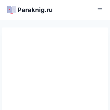
Перейти
Paraknig.ru
к
содержимому