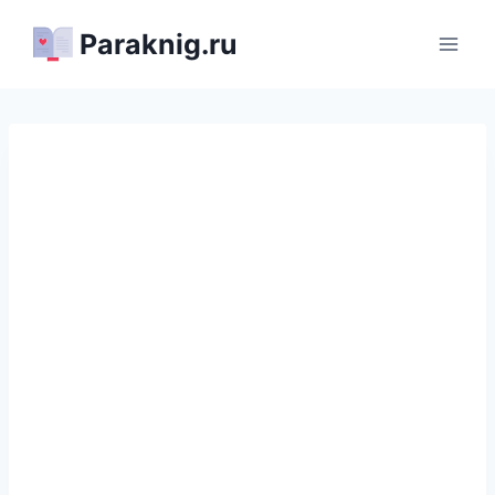
Перейти
Paraknig.ru
к
содержимому