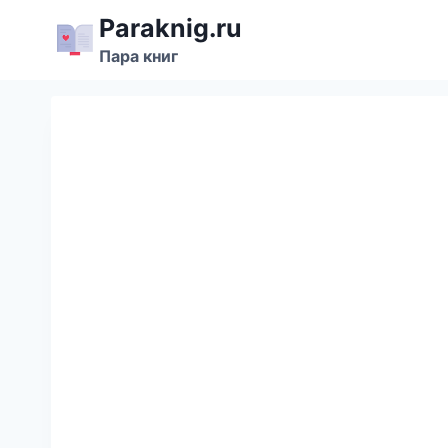
Перейти
Paraknig.ru
к
Пара книг
содержимому