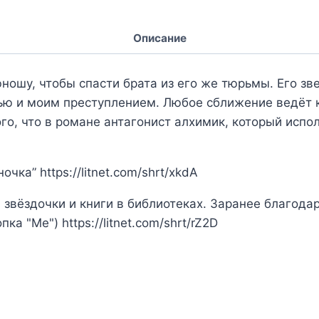
Описание
ношу, чтобы спасти брата из его же тюрьмы. Его зв
ью и моим преступлением. Любое сближение ведёт к
ого, что в романе антагонист алхимик, который испо
ка” https://litnet.com/shrt/xkdA
 звёздочки и книги в библиотеках. Заранее благода
ка "Me") https://litnet.com/shrt/rZ2D