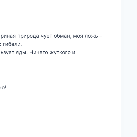
ериная природа чует обман, моя ложь –
 гибели.
льзует яды. Ничего жуткого и
рю!