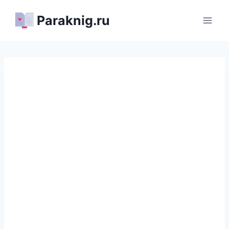
Перейти
Paraknig.ru
к
содержимому