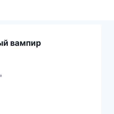
ый вампир
а