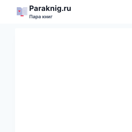
Перейти
Paraknig.ru
к
Пара книг
содержимому