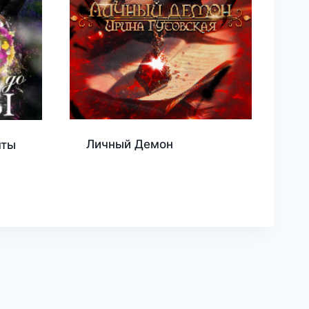
Личный Демон
чты