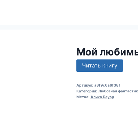
Мой любим
Читать книгу
Артикул:
a3f9c6a6f381
Категория:
Любовная фантастик
Метка:
Алика Бауэр