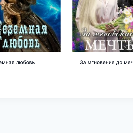
емная любовь
За мгновение до ме