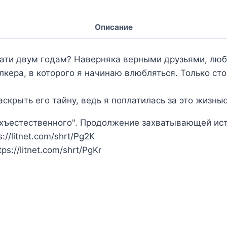
Описание
ати двум годам? Наверняка верными друзьями, люб
лкера, в которого я начинаю влюбляться. Только сто
аскрыть его тайну, ведь я поплатилась за это жизнью
ерхъестественного". Продолжение захватывающей ис
//litnet.com/shrt/Pg2K
s://litnet.com/shrt/PgKr