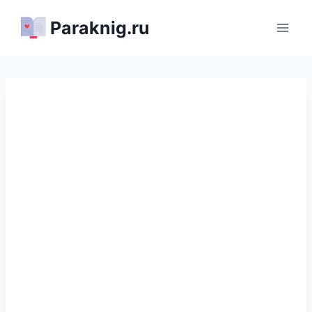
Перейти
Paraknig.ru
к
содержимому