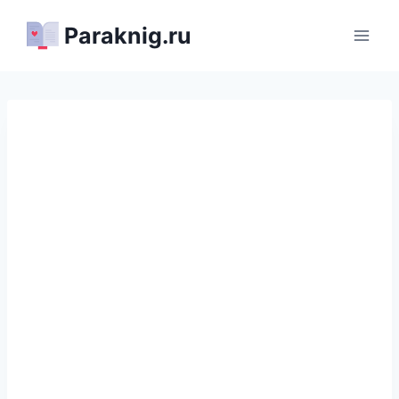
Перейти
Paraknig.ru
к
содержимому