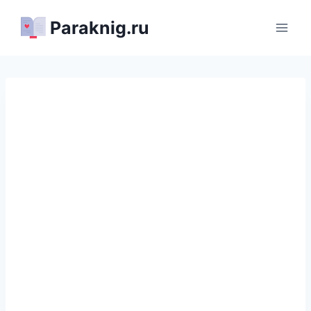
Перейти
Paraknig.ru
к
содержимому