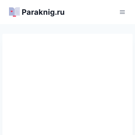
Перейти
Paraknig.ru
к
содержимому