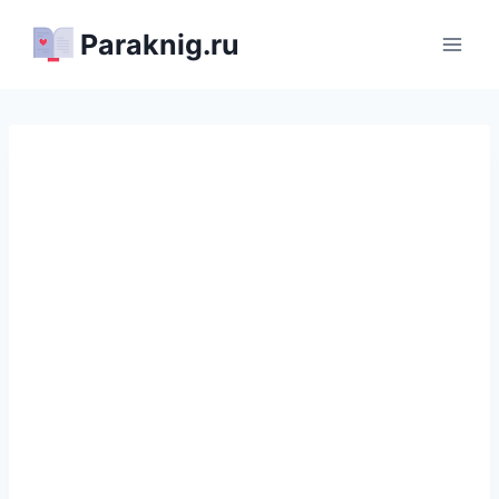
Перейти
Paraknig.ru
к
содержимому