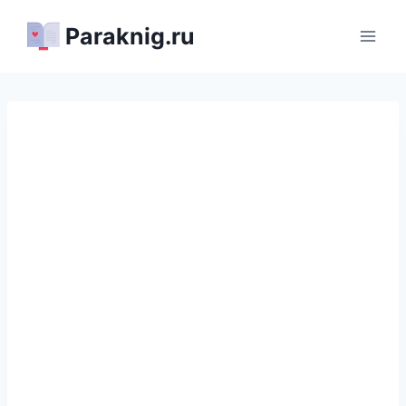
Перейти
Paraknig.ru
к
содержимому