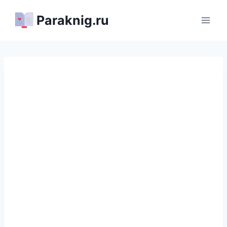
Перейти
Paraknig.ru
к
содержимому