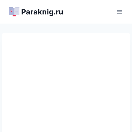
Перейти
Paraknig.ru
к
содержимому